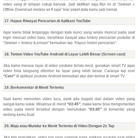
video yang di simpan cukup banyak. Jadi aktifkan saja fitur ini di
“Setelan »
Offline Download melalui wi-fi saja”
biar paket data kamu jadi hemat.
17. Hapus Riwayat Pencarian di Aplikasi YouTube
Agar kamu tidak terganggu dengan kata kunci yang selalu muncul pada saat
ingin mencari video baru, bersihkan riwayat atau history pencarian youtube di
“Setelan » history & privasi”
kemudian tap
“Hapus histori pencarian”
.
18. Tonton Video YouTube Android di Layar Lebih Besar (Screen cast)
Jika kamu merasa layar di video youtube terlalu kecil, gunakan smart TV agar
video bisa langsung ditonton ke layar yang lebih besar. Caranya tap icon
“Cast”
di aplikasi youtube Android kemudian atur dan terima di smart TV.
19. Berkomentar di Menit Tertentu
Saat kamu menonton video lucu, pasti ada bagian dari dalam video yang
sangat kamu sukai. Misalnya di menit
“03:45”
, maka kamu bisa mengomentari
video pada menit tersebut dengan menuliskan
“03:45”
di komentar yang
sedang kamu buat.
20. Maju atau Mundur ke Menit Tertentu di Video Dengan 2x Tap
Jika kita perhatikan, video bar yang nampak pada aplikasi youtube saat video