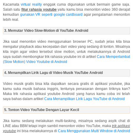
Kacamata
virtual reality
enggak cuma digunakan untuk bermain game saja.
Salah satu
fitur rahasia youtube
yaitu kamu bisa menonton video 360 derajat
kemudian
gunakan VR seperti google cardboard
agar pengalaman menonton
lebih real.
3. Memutar Video Slow-Motion di YouTube Android
Jika saat menonton video menggunakan browser PC, sudah jelas kita bisa
mengatur playback atau kecepatan dari video yang sedang di tonton. Misalnya
kita ingin agar video tersebut slow motion, untuk melakukannya di Android
saya sudah membongkar trik rahasia youtube ini di artikel
Cara Memperlambat
(Slow Motion) Video Youtube di Android
4. Menampilkan Lirik Lagu di Video Musik YouTube Android
Video musik gratis bisa kita dapatkan secara gratis di aplikasi youtube, jika
kamu suka musik bahasa inggris, tentunya penasaran dengan liriknya kan?
Maka trik rahasia aplikasi youtube Android yang harus kamu coba ini telah
saya bahas dalam artikel
Cara Menampilkan Lirik Lagu YouTube di Android
5. Tonton Video YouTube Dengan Layar Kecil
Jika kamu sedang melakukan multi-tasking, misalnya sedang asyik chat di
LINE atau BBM tetapi ingin sambil menonton video YouTube, maka
trik aplikasi
youtube
ini bisa melakukannya di
Cara Menggunakan Multi Window di Android