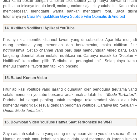
Jika kamu bosan dengan tampilan teks subtitle yang hanya berwarna hitam
putih atau teksnya terlalu kecil, maka gunakan saja trik youtube ini. Kamu bisa
memperbesar, mengganti warna bahkan mengganti font. Baca disini
tutorialnya ya
Cara Mengaktifkan Gaya Subtitle Film Otomatis di Android
14. Aktifkan Notifikasi Aplikasi YouTube
Pastinya kita memiliki channel favorit yang di subscribe. Agar kita menjadi
orang pertama yang menonton dan berkomentar, maka aktifkan fitur
notifikasinya. Setiap channel yang baru saja mengunggah video baru, akan
langsung diberitahukan melalui notifikasi ini. Caranya masuk ke “Setelan »
Notifikasi” kemudian pilih “Beritahu di perangkat ini”. Selanjutnya kamu
menuju channel favorit dan tap ikon lonceng.
15. Batasi Konten Video
Fitur aplikasi youtube yang jarang digunakan oleh pengguna terutama yang
selalu menonton youtube bersama anak-anak adalah fitur
“Mode Terbatas”
.
Padahal ini sangat penting untuk menjaga rekomendasi video atau isis
komentar yang tidak sesuai dengan pedoman youtube. Caranya tap
“Setelan »
Umum Mode Terbatas”
.
16. Download Video YouTube Hanya Saat Terkoneksi ke Wi-Fi
Saya adalah salah satu yang sering menyimpan video youtube secara offline.
Namun enggak mau kehabisan kuota data saat mengunduh karena jumlah