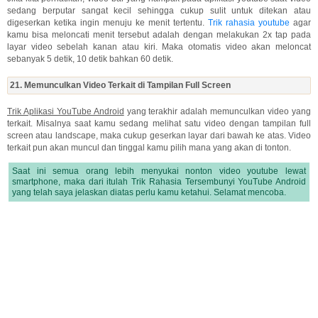
sedang berputar sangat kecil sehingga cukup sulit untuk ditekan atau
digeserkan ketika ingin menuju ke menit tertentu.
Trik rahasia youtube
agar
kamu bisa meloncati menit tersebut adalah dengan melakukan 2x tap pada
layar video sebelah kanan atau kiri. Maka otomatis video akan meloncat
sebanyak 5 detik, 10 detik bahkan 60 detik.
21. Memunculkan Video Terkait di Tampilan Full Screen
Trik Aplikasi YouTube Android
yang terakhir adalah memunculkan video yang
terkait. Misalnya saat kamu sedang melihat satu video dengan tampilan full
screen atau landscape, maka cukup geserkan layar dari bawah ke atas. Video
terkait pun akan muncul dan tinggal kamu pilih mana yang akan di tonton.
Saat ini semua orang lebih menyukai nonton video youtube lewat
smartphone, maka dari itulah Trik Rahasia Tersembunyi YouTube Android
yang telah saya jelaskan diatas perlu kamu ketahui. Selamat mencoba.