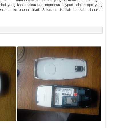
itu sendiri adalah dua komponen yang berbeda. Pada sebagian
 tombol yang kamu tekan dan membran keypad adalah apa yang
uhan ke papan sirkuit. Sekarang, ikutilah langkah - langkah