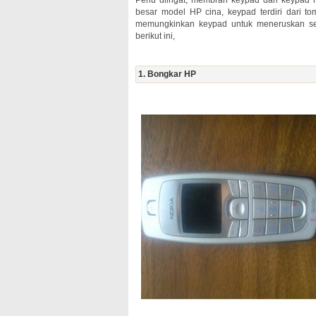
Perlu diingat, membran keypad dan keypad 
besar model HP cina, keypad terdiri dari
memungkinkan keypad untuk meneruskan sent
berikut ini,
1. Bongkar HP