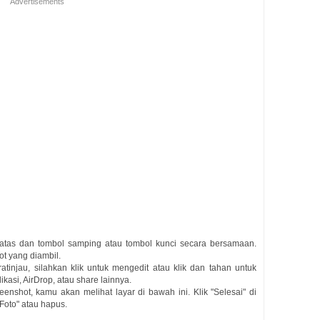
Advertisements
e atas dan tombol samping atau tombol kunci secara bersamaan.
t yang diambil.
tinjau, silahkan klik untuk mengedit atau klik dan tahan untuk
kasi, AirDrop, atau share lainnya.
nshot, kamu akan melihat layar di bawah ini. Klik "Selesai" di
Foto" atau hapus.