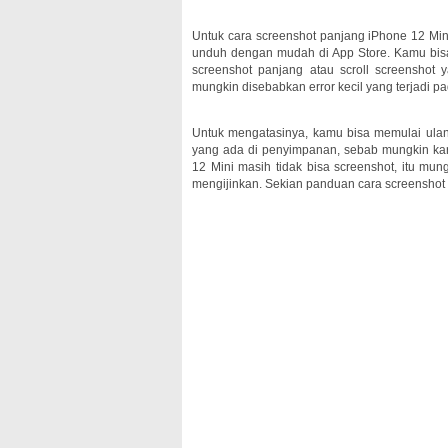
Untuk cara screenshot panjang iPhone 12 Min
unduh dengan mudah di App Store. Kamu bisa
screenshot panjang atau scroll screenshot y
mungkin disebabkan error kecil yang terjadi p
Untuk mengatasinya, kamu bisa memulai ulan
yang ada di penyimpanan, sebab mungkin kare
12 Mini masih tidak bisa screenshot, itu mun
mengijinkan. Sekian panduan cara screenshot i