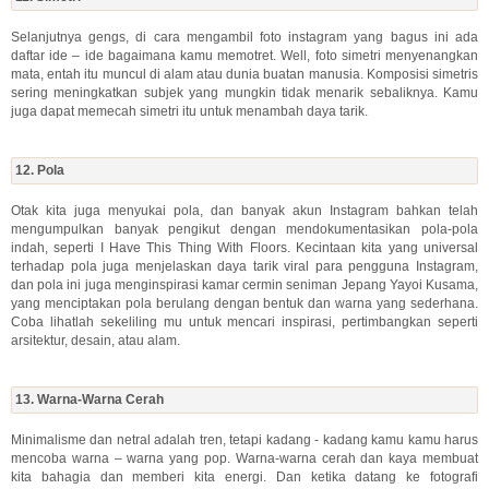
Selanjutnya gengs, di cara mengambil foto instagram yang bagus ini ada
daftar ide – ide bagaimana kamu memotret. Well, foto simetri menyenangkan
mata, entah itu muncul di alam atau dunia buatan manusia. Komposisi simetris
sering meningkatkan subjek yang mungkin tidak menarik sebaliknya. Kamu
juga dapat memecah simetri itu untuk menambah daya tarik.
12. Pola
Otak kita juga menyukai pola, dan banyak akun Instagram bahkan telah
mengumpulkan banyak pengikut dengan mendokumentasikan pola-pola
indah, seperti I Have This Thing With Floors. Kecintaan kita yang universal
terhadap pola juga menjelaskan daya tarik viral para pengguna Instagram,
dan pola ini juga menginspirasi kamar cermin seniman Jepang Yayoi Kusama,
yang menciptakan pola berulang dengan bentuk dan warna yang sederhana.
Coba lihatlah sekeliling mu untuk mencari inspirasi, pertimbangkan seperti
arsitektur, desain, atau alam.
13. Warna-Warna Cerah
Minimalisme dan netral adalah tren, tetapi kadang - kadang kamu kamu harus
mencoba warna – warna yang pop. Warna-warna cerah dan kaya membuat
kita bahagia dan memberi kita energi. Dan ketika datang ke fotografi