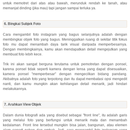
untuk memotret dari atas atau bawah, merunduk rendah ke tanah, atau
memanjat dinding (jika mau) tapi jangan sampai terluka ya.
6. Bingkai Subjek Foto
Cara mengambil foto instagram yang bagus selanjutnya adalah dengan
membingkai objek foto yang bagus. Meninggalkan ruang di sekitar titik fokus
foto mu dapat menambah daya tarik visual daripada memperbesarnya.
Dengan membingkainya, kamu akan mendapatkan detail mengejutkan yang
membuat foto lebih kece.
Trik ini akan sangat berguna terutama untuk pemotretan dengan ponsel,
karena ponsel tidak seperti kamera dengan lensa yang dapat disesuaikan,
kamera ponsel "memperbesar" dengan mengecilkan bidang pandang.
Akibatnya adalah foto yang terpotong dan itu dapat membatasi opsi mengedit
nanti, dan kamu mungkin akan kehilangan detail menarik, jadi hindari
melakukannya.
7. Arahkan View Objek
Dalam dunia fotografi ada yang disebut sebagai "front line", itu adalah garis
yang melalui foto yang berfungsi untuk menarik mata dan menambah
kedalaman. Front line tersebut mungkin bisa jalan, bangunan, atau elemen
alam seperti pohon dan ombak. Jadi, cara mengambil foto instagram yang