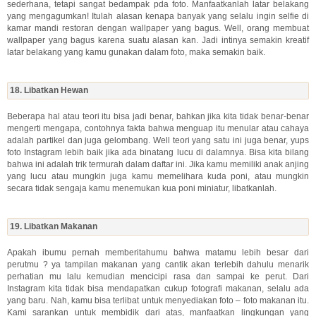
sederhana, tetapi sangat bedampak pda foto. Manfaatkanlah latar belakang
yang mengagumkan! Itulah alasan kenapa banyak yang selalu ingin selfie di
kamar mandi restoran dengan wallpaper yang bagus. Well, orang membuat
wallpaper yang bagus karena suatu alasan kan. Jadi intinya semakin kreatif
latar belakang yang kamu gunakan dalam foto, maka semakin baik.
18. Libatkan Hewan
Beberapa hal atau teori itu bisa jadi benar, bahkan jika kita tidak benar-benar
mengerti mengapa, contohnya fakta bahwa menguap itu menular atau cahaya
adalah partikel dan juga gelombang. Well teori yang satu ini juga benar, yups
foto Instagram lebih baik jika ada binatang lucu di dalamnya. Bisa kita bilang
bahwa ini adalah trik termurah dalam daftar ini. Jika kamu memiliki anak anjing
yang lucu atau mungkin juga kamu memelihara kuda poni, atau mungkin
secara tidak sengaja kamu menemukan kua poni miniatur, libatkanlah.
19. Libatkan Makanan
Apakah ibumu pernah memberitahumu bahwa matamu lebih besar dari
perutmu ? ya tampilan makanan yang cantik akan terlebih dahulu menarik
perhatian mu lalu kemudian mencicipi rasa dan sampai ke perut. Dari
Instagram kita tidak bisa mendapatkan cukup fotografi makanan, selalu ada
yang baru. Nah, kamu bisa terlibat untuk menyediakan foto – foto makanan itu.
Kami sarankan untuk membidik dari atas, manfaatkan lingkungan yang