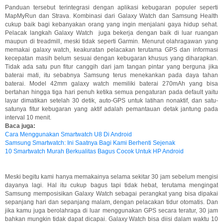
Panduan tersebut terintegrasi dengan aplikasi kebugaran populer seperti
MapMyRun dan Strava. Kombinasi dari Galaxy Watch dan Samsung Health
cukup baik bagi kebanyakan orang yang ingin menjalani gaya hidup sehat.
Pelacak langkah Galaxy Watch juga bekerja dengan baik di luar ruangan
maupun di treadmill, meski tidak seperti Garmin. Menurut olahragawan yang
memakai galaxy watch, keakuratan pelacakan terutama GPS dan informasi
kecepatan masih belum sesuai dengan kebugaran khusus yang diharapkan.
Tidak ada satu pun fitur canggih dari jam tangan pintar yang berguna jika
baterai mati, itu sebabnya Samsung terus menekankan pada daya tahan
baterai. Model 42mm galaxy watch memiliki baterai 270mAh yang bisa
bertahan hingga tiga hari penuh ketika semua pengaturan pada default yaitu
layar dimatikan setelah 30 detik, auto-GPS untuk latihan nonaktif, dan satu-
satunya fitur kebugaran yang aktif adalah pemantauan detak jantung pada
interval 10 menit.
Baca juga:
Cara Menggunakan Smartwatch U8 Di Android
Samsung Smartwatch: Ini Saatnya Bagi Kami Berhenti Sejenak
10 Smartwatch Murah Berkualitas Bagus Cocok Untuk HP Android
Meski begitu kami hanya memakainya selama sekitar 30 jam sebelum mengisi
dayanya lagi. Hal itu cukup bagus tapi tidak hebat, terutama mengingat
Samsung memposisikan Galaxy Watch sebagai perangkat yang bisa dipakai
sepanjang hari dan sepanjang malam, dengan pelacakan tidur otomatis. Dan
jika kamu juga berolahraga di luar menggunakan GPS secara teratur, 30 jam
bahkan mungkin tidak dapat dicapai. Galaxy Watch bisa diisi dalam waktu 10