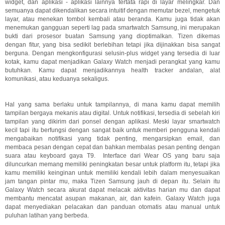
widget, dan aplikasi - aplikasi lainnya tertata rapi di layar melingkar. Dan
semuanya dapat dikendalikan secara intuitif dengan memutar bezel, mengetuk
layar, atau menekan tombol kembali atau beranda. Kamu juga tidak akan
menemukan gangguan seperti lag pada smartwatch Samsung, ini merupakan
bukti dari prosesor buatan Samsung yang dioptimalkan. Tizen dikemas
dengan fitur, yang bisa sedikit berlebihan tetapi jika dijinakkan bisa sangat
berguna. Dengan mengkonfigurasi selusin-plus widget yang tersedia di luar
kotak, kamu dapat menjadikan Galaxy Watch menjadi perangkat yang kamu
butuhkan. Kamu dapat menjadikannya health tracker andalan, alat
komunikasi, atau keduanya sekaligus.
Hal yang sama berlaku untuk tampilannya, di mana kamu dapat memilih
tampilan bergaya mekanis atau digital. Untuk notifikasi, tersedia di sebelah kiri
tampilan yang dikirim dari ponsel dengan aplikasi. Meski layar smartwatch
kecil tapi itu berfungsi dengan sangat baik untuk memberi pengguna kendali
mengabaikan notifikasi yang tidak penting, mengarsipkan email, dan
membaca pesan dengan cepat dan bahkan membalas pesan penting dengan
suara atau keyboard gaya T9. Interface dari Wear OS yang baru saja
diluncurkan memang memiliki peningkatan besar untuk platform itu, tetapi jika
kamu memiliki keinginan untuk memiliki kendali lebih dalam menyesuaikan
jam tangan pintar mu, maka Tizen Samsung jauh di depan itu. Selain itu
Galaxy Watch secara akurat dapat melacak aktivitas harian mu dan dapat
membantu mencatat asupan makanan, air, dan kafein. Galaxy Watch juga
dapat menyediakan pelacakan dan panduan otomatis atau manual untuk
puluhan latihan yang berbeda.