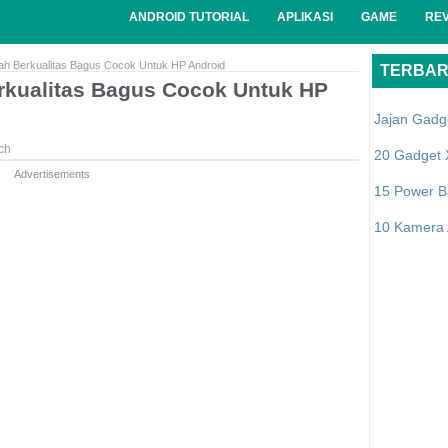
ANDROID TUTORIAL
APLIKASI
GAME
RE
h Berkualitas Bagus Cocok Untuk HP Android
TERBA
rkualitas Bagus Cocok Untuk HP
Jajan Gadg
ch
20 Gadget 
Advertisements
15 Power B
10 Kamera A