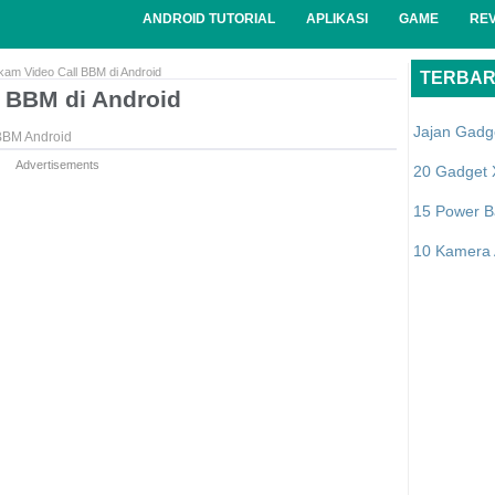
ANDROID TUTORIAL
APLIKASI
GAME
RE
am Video Call BBM di Android
TERBA
 BBM di Android
Jajan Gadg
BBM Android
Advertisements
20 Gadget 
15 Power B
10 Kamera A