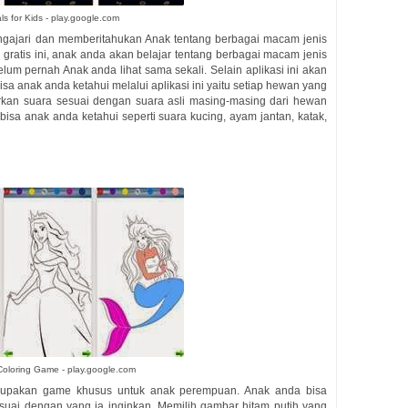
ls for Kids - play.google.com
gajari dan memberitahukan Anak tentang berbagai macam jenis
 gratis ini, anak anda akan belajar tentang berbagai macam jenis
m pernah Anak anda lihat sama sekali. Selain aplikasi ini akan
sa anak anda ketahui melalui aplikasi ini yaitu setiap hewan yang
rkan suara sesuai dengan suara asli masing-masing dari hewan
bisa anak anda ketahui seperti suara kucing, ayam jantan, katak,
Coloring Game - play.google.com
erupakan game khusus untuk anak perempuan. Anak anda bisa
suai dengan yang ia inginkan. Memilih gambar hitam putih yang