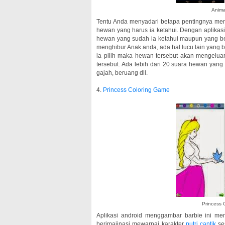
Anima
Tentu Anda menyadari betapa pentingnya men
hewan yang harus ia ketahui. Dengan aplikasi
hewan yang sudah ia ketahui maupun yang belu
menghibur Anak anda, ada hal lucu lain yang bi
ia pilih maka hewan tersebut akan mengelua
tersebut. Ada lebih dari 20 suara hewan yang 
gajah, beruang dll.
4.
Princess Coloring Game
Princess 
Aplikasi android menggambar barbie ini m
berimajinasi mewarnai karakter
putri cantik
se