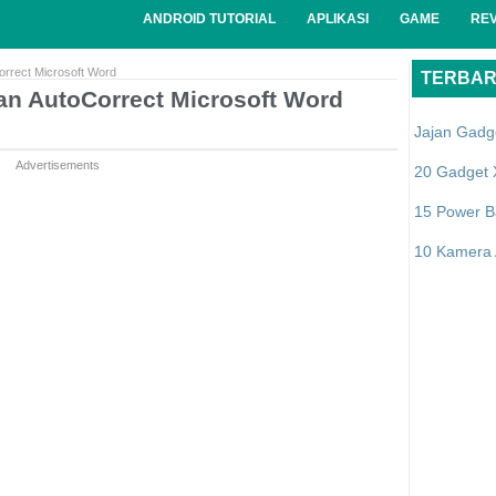
ANDROID TUTORIAL
APLIKASI
GAME
RE
rrect Microsoft Word
TERBA
n AutoCorrect Microsoft Word
Jajan Gadg
Advertisements
20 Gadget 
15 Power B
10 Kamera A