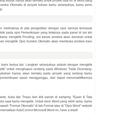
ang dibuat hanya akan berlaku untuk proyek saat ini di Word yang
reksi Otomatis di proyek tulisan kamu selanjutnya, kamu perlu
gi.
kan melihatnya di pita pengeditan dengan opsi lainnya termasuk
 klik pada opsi Pemeriksaan yang letaknya pada panel di sisi kiri
h kamu mengklik Proofing, sisi kanan jendela akan berubah untuk
 Dan mengklik Opsi Koreksi Otomatis akan membuka jendela baru
di baris kedua tab. Langkah selanjutnya adalah dengan mengklik
getik" untuk menghapus centang pada Windows Tidak Dicentang.
rubahan hanya akan berlaku pada proyek yang sedang kamu
pemeriksaan ejaan mengganggu, dan dapat menonaktifkannya
eb, buka tab Tinjau dan klik panah di samping "Ejaan & Tata
 teks saat kamu mengetik. Untuk versi Word yang lebih lama, kamu
awah "Format Otomatis" di tab Format atau di "Opsi Word" setelah
mematikan AutoCorrect Microsoft Word ini, have a blast!