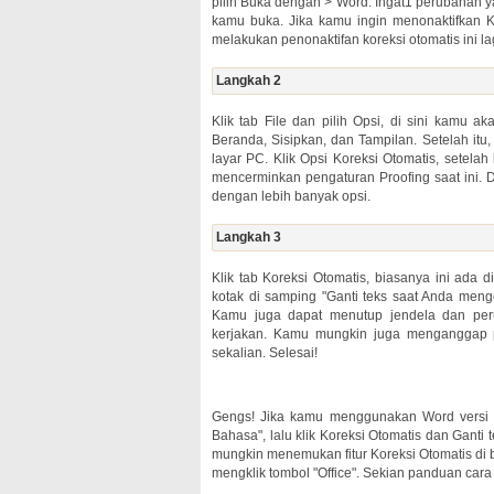
pilih Buka dengan > Word. Ingat1 perubahan y
kamu buka. Jika kamu ingin menonaktifkan Ko
melakukan penonaktifan koreksi otomatis ini la
Langkah 2
Klik tab File dan pilih Opsi, di sini kamu a
Beranda, Sisipkan, dan Tampilan. Setelah itu,
layar PC. Klik Opsi Koreksi Otomatis, setela
mencerminkan pengaturan Proofing saat ini.
dengan lebih banyak opsi.
Langkah 3
Klik tab Koreksi Otomatis, biasanya ini ada 
kotak di samping "Ganti teks saat Anda men
Kamu juga dapat menutup jendela dan pe
kerjakan. Kamu mungkin juga menganggap 
sekalian. Selesai!
Gengs! Jika kamu menggunakan Word versi w
Bahasa", lalu klik Koreksi Otomatis dan Ganti
mungkin menemukan fitur Koreksi Otomatis di b
mengklik tombol "Office". Sekian panduan cara 