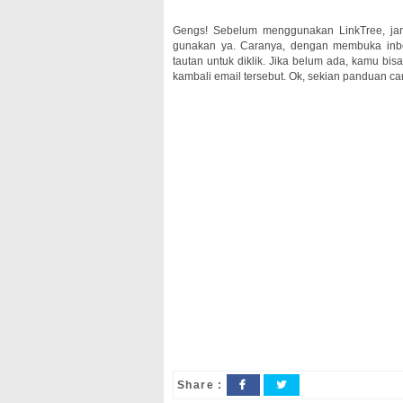
Gengs! Sebelum menggunakan LinkTree, jan
gunakan ya. Caranya, dengan membuka inbox
tautan untuk diklik. Jika belum ada, kamu bi
kambali email tersebut. Ok, sekian panduan car
Share :