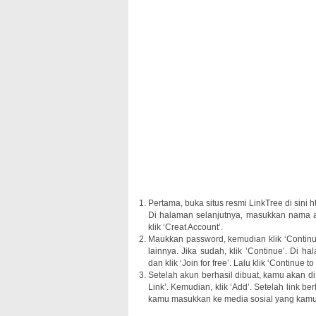
Pertama, buka situs resmi LinkTree di sini htt
Di halaman selanjutnya, masukkan nama a
klik ‘Creat Account’.
Maukkan password, kemudian klik ‘Continu
lainnya. Jika sudah, klik ’Continue’. Di h
dan klik ‘Join for free’. Lalu klik ‘Continue t
Setelah akun berhasil dibuat, kamu akan di
Link’. Kemudian, klik ‘Add’. Setelah link be
kamu masukkan ke media sosial yang kam