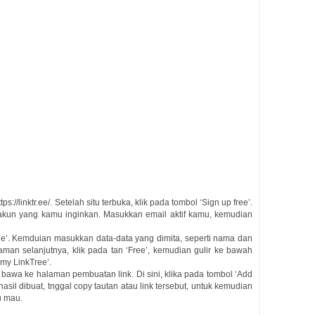
ps://linktr.ee/. Setelah situ terbuka, klik pada tombol ‘Sign up free’.
kun yang kamu inginkan. Masukkan email aktif kamu, kemudian
e’. Kemduian masukkan data-data yang dimita, seperti nama dan
alaman selanjutnya, klik pada tan ‘Free’, kemudian gulir ke bawah
o my LinkTree’.
 bawa ke halaman pembuatan link. Di sini, klika pada tombol ‘Add
rhasil dibuat, tnggal copy tautan atau link tersebut, untuk kemudian
u mau.