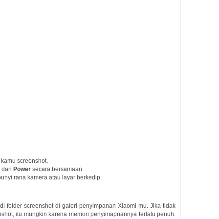
n kamu screenshot.
n
dan
Power
secara bersamaan.
unyi rana kamera atau layar berkedip.
 di folder screenshot di galeri penyimpanan Xiaomi mu. Jika tidak
enshot, itu mungkin karena memori penyimapnannya terlalu penuh.