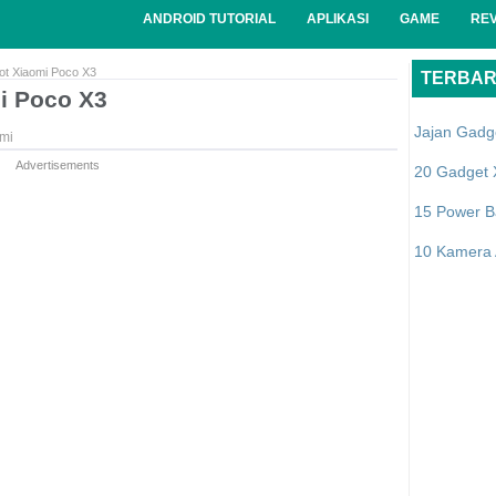
ANDROID TUTORIAL
APLIKASI
GAME
RE
ot Xiaomi Poco X3
TERBA
i Poco X3
Jajan Gadg
mi
Advertisements
20 Gadget 
15 Power B
10 Kamera A