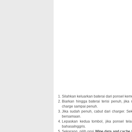
Silahkan keluarkan baterai dari ponsel ke
Biarkan hingga baterai terisi penuh, jik
charge sampai penuh.
Jika sudah penuh, cabut dari charger. S
bersamaan.
Lepaskan kedua tombol, jika ponsel tel
bahasaInggris.
Sekarang, pilih opsi
Wipe data and cache