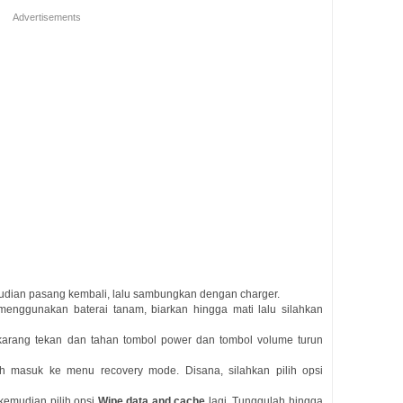
Advertisements
mudian pasang kembali, lalu sambungkan dengan charger.
a menggunakan baterai tanam, biarkan hingga mati lalu silahkan
ekarang tekan dan tahan tombol power dan tombol volume turun
ah masuk ke menu recovery mode. Disana, silahkan pilih opsi
kemudian pilih opsi
Wipe data and cache
lagi. Tunggulah hingga