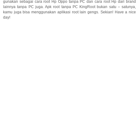
gunakan sebagai cara root Hp Oppo tanpa PC dan cara root Hp dari brand
lainnya tanpa PC juga. Apk root tanpa PC KingRoot bukan satu – satunya,
kamu juga bisa menggunakan aplikasi root lain gengs. Sekian! Have a nice
day!