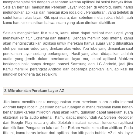
mempersenjatai diri dengan kesabaran karena aplikasi ini berisi banyak iklan.
Setelah berhasil menginstal Perekam Layar Mobizen di Android, kamu harus
meluncurkan aplikasi dan mencari ikon roda gigi / Pengaturan, yang terletak di
sudut kanan atas layar. Klik opsi suara, dan sebelum melanjutkan lebih jauh
kamu harus memastikan bahwa suara yang akan direkam diaktifkan.
Setelah mengaktifkan fitur suara, kamu akan dapat melihat menu opsi yang
menawarkan fitur Eksternal dan Internal. Dengan memilih opsi Internal kamu
akan menginstruksikan aplikasi untuk merekam hanya suara yang dihasilkan
oleh permainan video yang direkam atau video YouTube yang dimainkan saat
perekaman layar sedang berlangsung. Hasil yang akan didapatkan adalah
audio yang jernih dalam perekaman layar mu, tetapi aplikasi Mobizen
berkinerja baik hanya dengan ponsel Samsung dan LG Android, jadi jika
Kamu memiliki perangkat Android dari beberapa pabrikan lain, aplikasi ini
mungkin berkinerja tak sebaik itu.
2. Mikrofon dan Perekam Layar AZ
Jika kamu memilih untuk menggunakan cara merekam suara audio internal
Android tanpa root ini, pastikan bahwa ruangan di mana rekaman kamu benar-
benar sunyi karena mikrofon yang akan kamu gunakan dapat merekam suara
eksternal serta audio internal. Kamu dapat mengunduh AZ Screen Recorder
dari Google Play secara gratis. Setelah instalasi selesai, luncurkan aplikasi
dan klik ikon Pengaturan lalu cari fitur Rekam Audio kemudian aktifkan. Pada
titik ini, kamu harus keluar dari aplikasi dan klik pada bubble AZ di sisi layar