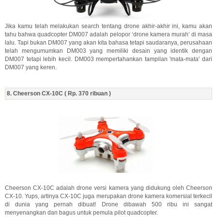
Jika kamu telah melakukan search tentang drone akhir-akhir ini, kamu akan
tahu bahwa quadcopter DM007 adalah pelopor ‘drone kamera murah’ di masa
lalu. Tapi bukan DM007 yang akan kita bahasa tetapi saudaranya, perusahaan
telah mengumumkan DM003 yang memiliki desain yang identik dengan
DM007 tetapi lebih kecil. DM003 mempertahankan tampilan 'mata-mata' dari
DM007 yang keren.
8. Cheerson CX-10C ( Rp. 370 ribuan )
Cheerson CX-10C adalah drone versi kamera yang didukung oleh Cheerson
CX-10. Yups, artinya CX-10C juga merupakan drone kamera komersial terkecil
di dunia yang pernah dibuat! Drone dibawah 500 ribu ini sangat
menyenangkan dan bagus untuk pemula pilot quadcopter.