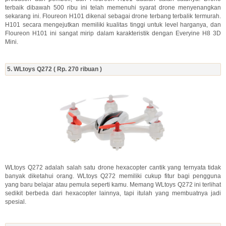
terbaik dibawah 500 ribu ini telah memenuhi syarat drone menyenangkan
sekarang ini. Floureon H101 dikenal sebagai drone terbang terbalik termurah.
H101 secara mengejutkan memiliki kualitas tinggi untuk level harganya, dan
Floureon H101 ini sangat mirip dalam karakteristik dengan Everyine H8 3D
Mini.
5. WLtoys Q272 ( Rp. 270 ribuan )
WLtoys Q272 adalah salah satu drone hexacopter cantik yang ternyata tidak
banyak diketahui orang. WLtoys Q272 memiliki cukup fitur bagi pengguna
yang baru belajar atau pemula seperti kamu. Memang WLtoys Q272 ini terlihat
sedikit berbeda dari hexacopter lainnya, tapi itulah yang membuatnya jadi
spesial.