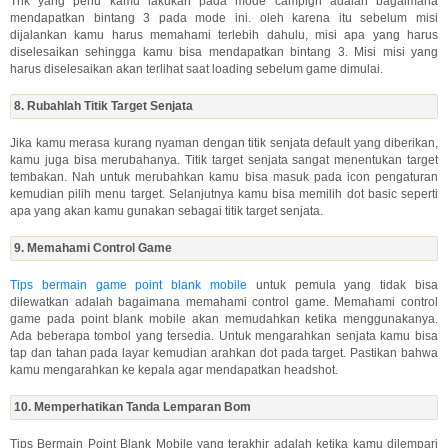
Trik yang perlu kamu lakukan pada mode campign adalah bagaimana
mendapatkan bintang 3 pada mode ini. oleh karena itu sebelum misi
dijalankan kamu harus memahami terlebih dahulu, misi apa yang harus
diselesaikan sehingga kamu bisa mendapatkan bintang 3. Misi misi yang
harus diselesaikan akan terlihat saat loading sebelum game dimulai.
8. Rubahlah Titik Target Senjata
Jika kamu merasa kurang nyaman dengan titik senjata default yang diberikan,
kamu juga bisa merubahanya. Titik target senjata sangat menentukan target
tembakan. Nah untuk merubahkan kamu bisa masuk pada icon pengaturan
kemudian pilih menu target. Selanjutnya kamu bisa memilih dot basic seperti
apa yang akan kamu gunakan sebagai titik target senjata.
9. Memahami Control Game
Tips bermain game point blank mobile
untuk pemula yang tidak bisa
dilewatkan adalah bagaimana memahami control game. Memahami control
game pada point blank mobile akan memudahkan ketika menggunakanya.
Ada beberapa tombol yang tersedia. Untuk mengarahkan senjata kamu bisa
tap dan tahan pada layar kemudian arahkan dot pada target. Pastikan bahwa
kamu mengarahkan ke kepala agar mendapatkan headshot.
10. Memperhatikan Tanda Lemparan Bom
Tips Bermain Point Blank Mobile yang terakhir adalah ketika kamu dilempari