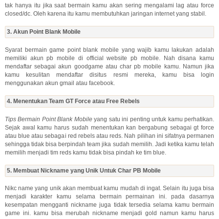
tak hanya itu jika saat bermain kamu akan sering mengalami lag atau force
closed/dc. Oleh karena itu kamu membutuhkan jaringan internet yang stabil.
3. Akun Point Blank Mobile
Syarat bermain game point blank mobile yang wajib kamu lakukan adalah
memiliki akun pb mobile di official website pb mobile. Nah disana kamu
mendaftar sebagai akun goodgame atau char pb mobile kamu. Namun jika
kamu kesulitan mendaftar disitus resmi mereka, kamu bisa login
menggunakan akun gmail atau facebook.
4. Menentukan Team GT Force atau Free Rebels
Tips Bermain Point Blank Mobile
yang satu ini penting untuk kamu perhatikan.
Sejak awal kamu harus sudah menentukan kan bergabung sebagai gt force
atau blue atau sebagai red rebels atau reds. Nah pilihan ini sifatnya permanen
sehingga tidak bisa berpindah team jika sudah memilih. Jadi ketika kamu telah
memilih menjadi tim reds kamu tidak bisa pindah ke tim blue.
5. Membuat Nickname yang Unik Untuk Char PB Mobile
Nikc name yang unik akan membuat kamu mudah di ingat. Selain itu juga bisa
menjadi karakter kamu selama bermain permainan ini. pada dasarnya
kesempatan mengganti nickname juga tidak tersedia selama kamu bermain
game ini. kamu bisa merubah nickname menjadi gold namun kamu harus