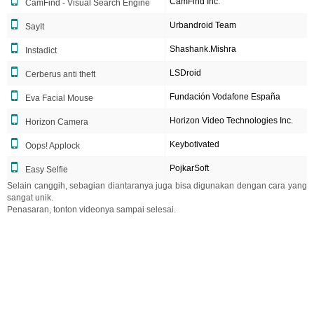
CamFind Inc.
CamFind - Visual Search Engine
Urbandroid Team
SayIt
Shashank.Mishra
Instadict
LSDroid
Cerberus anti theft
Fundación Vodafone España
Eva Facial Mouse
Horizon Video Technologies Inc.
Horizon Camera
Keybotivated
Oops! Applock
PojkarSoft
Easy Selfie
Selain canggih, sebagian diantaranya juga bisa digunakan dengan cara yang
sangat unik.
Penasaran, tonton videonya sampai selesai.