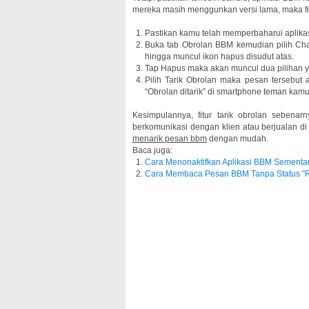
mereka masih menggunkan versi lama, maka fitu
Pastikan kamu telah memperbaharui aplikas
Buka tab Obrolan BBM kemudian pilih Cha
hingga muncul ikon hapus disudut atas.
Tap Hapus maka akan muncul dua pilihan yak
Pilih Tarik Obrolan maka pesan tersebut
“Obrolan ditarik” di smartphone teman kamu
Kesimpulannya, fitur tarik obrolan sebena
berkomunikasi dengan klien atau berjualan d
menarik pesan bbm
dengan mudah.
Baca juga:
Cara Menonaktifkan Aplikasi BBM Sementar
Cara Membaca Pesan BBM Tanpa Status "R