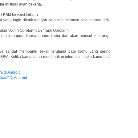
r ini tidak akan bekerja.
i BBM ke versi terbaru.
t yang ingin ditarik dengan cara menekannya selama satu detik
ni “Akhiri Obrolan” dan “Tarik Obrolan”.
 akan terhapus di smartphone kamu dan akan muncul keterangn
.
rnya sangat membantu sekali terutama bagi kamu yang sering
i BBM. Ketika kamu salah memberikan informasi, maka kamu bisa
a di Android
ead" Di Android