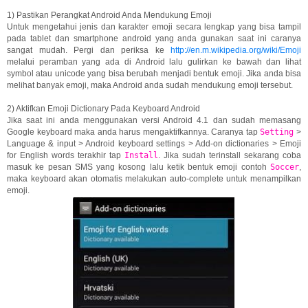
1) Pastikan Perangkat Android Anda Mendukung Emoji
Untuk mengetahui jenis dan karakter emoji secara lengkap yang bisa tampil
pada tablet dan smartphone android yang anda gunakan saat ini caranya
sangat mudah. Pergi dan periksa ke
http://en.m.wikipedia.org/wiki/Emoji
melalui peramban yang ada di Android lalu gulirkan ke bawah dan lihat
symbol atau unicode yang bisa berubah menjadi bentuk emoji. Jika anda bisa
melihat banyak emoji, maka Android anda sudah mendukung emoji tersebut.
2) Aktifkan Emoji Dictionary Pada Keyboard Android
Jika saat ini anda menggunakan versi Android 4.1 dan sudah memasang
Google keyboard maka anda harus mengaktifkannya. Caranya tap
Setting
>
Language & input > Android keyboard settings > Add-on dictionaries > Emoji
for English words terakhir tap
Install
. Jika sudah terinstall sekarang coba
masuk ke pesan SMS yang kosong lalu ketik bentuk emoji contoh
Soccer
,
maka keyboard akan otomatis melakukan auto-complete untuk menampilkan
emoji.