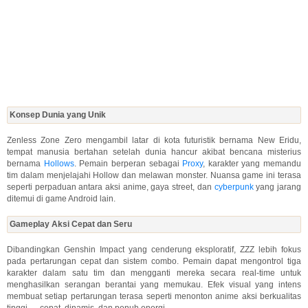
Konsep Dunia yang Unik
Zenless Zone Zero mengambil latar di kota futuristik bernama New Eridu,
tempat manusia bertahan setelah dunia hancur akibat bencana misterius
bernama
Hollows
. Pemain berperan sebagai
Proxy
, karakter yang memandu
tim dalam menjelajahi Hollow dan melawan monster. Nuansa game ini terasa
seperti perpaduan antara aksi anime, gaya street, dan
cyberpunk
yang jarang
ditemui di game Android lain.
Gameplay Aksi Cepat dan Seru
Dibandingkan Genshin Impact yang cenderung eksploratif, ZZZ lebih fokus
pada pertarungan cepat dan sistem combo. Pemain dapat mengontrol tiga
karakter dalam satu tim dan mengganti mereka secara real-time untuk
menghasilkan serangan berantai yang memukau. Efek visual yang intens
membuat setiap pertarungan terasa seperti menonton anime aksi berkualitas
tinggi — cepat, dinamis, dan penuh energi.