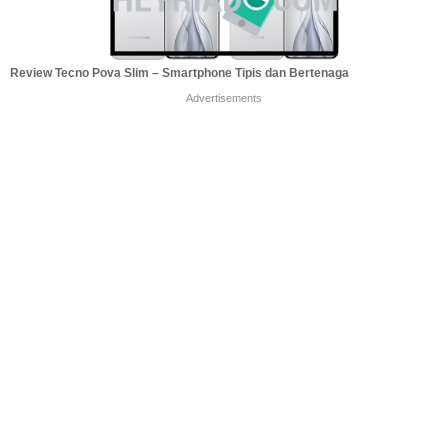
Review Tecno Pova Slim – Smartphone Tipis dan Bertenaga
Advertisements