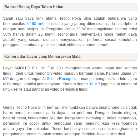
Baterai Besar, Daya Tahan Hebat
Salah satu daya tarik utama Tecno Pova Slim adalah baterainya yang
berkapasitas
5.160 mAh
—sesuatu yang jarang ditemukan pada smartphone
dengan bodi setipis ini. Pengisian cepat
33 W
memungkinkan baterai terisi
50% hanya dalam 25 menit. Tecno juga menyertakan mode hemat daya
adaptif, yang secara otomatis menyesuaikan performa sesuai kebutuhan
pengguna, membuatnya cocok untuk aktivitas seharian penuh.
Kamera dan Layar yang Memanjakan Mata
Layar AMOLED 6,7 inci Full HD+ menghadirkan warna tajam dan kontras
tinggi, ideal untuk menonton video maupun bermain game. Kamera utama
64
MP
dengan dukungan
AI Scene Recognition
mampu menghasilkan foto tajam
di berbagai kondisi pencahayaan. Kamera depan
32 MP
juga cukup mumpuni
untuk selfie atau panggilan video beresolusi tinggi.
Gengs! Tecno Pova Slim berhasil membuktikan bahwa smartphone tipis tidak
harus berarti kompromi pada daya atau performa. Dengan desain elegan,
baterai besar, konektivitas 5G, dan harga yang bersaing di kelas menengah,
perangkat ini cocok untuk pengguna yang menginginkan keseimbangan
antara gaya dan kekuatan. Tecno tampaknya semakin serius menghadirkan
pengalaman premium untuk semua kalangan. Serkian, have a nice day!