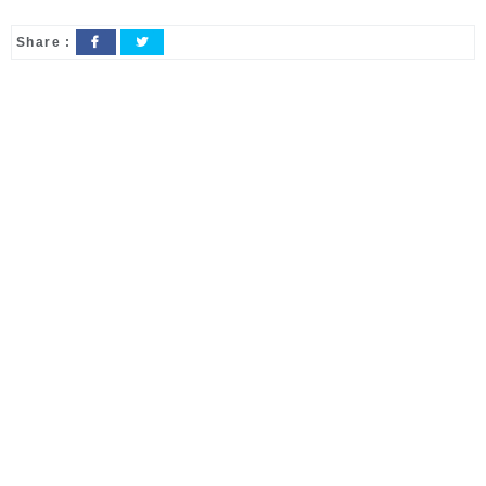
Share :