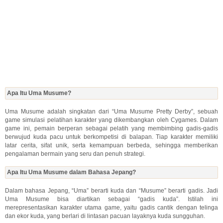
Apa Itu Uma Musume?
Uma Musume adalah singkatan dari “Uma Musume Pretty Derby”, sebuah
game simulasi pelatihan karakter yang dikembangkan oleh Cygames. Dalam
game ini, pemain berperan sebagai pelatih yang membimbing gadis-gadis
berwujud kuda pacu untuk berkompetisi di balapan. Tiap karakter memiliki
latar cerita, sifat unik, serta kemampuan berbeda, sehingga memberikan
pengalaman bermain yang seru dan penuh strategi.
Apa Itu Uma Musume dalam Bahasa Jepang?
Dalam bahasa Jepang, “Uma” berarti kuda dan “Musume” berarti gadis. Jadi
Uma Musume bisa diartikan sebagai “gadis kuda”. Istilah ini
merepresentasikan karakter utama game, yaitu gadis cantik dengan telinga
dan ekor kuda, yang berlari di lintasan pacuan layaknya kuda sungguhan.