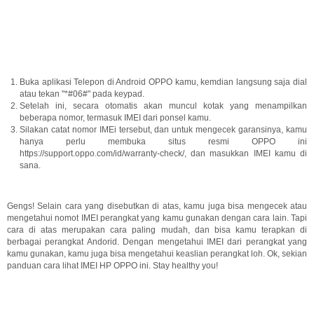
Buka aplikasi Telepon di Android OPPO kamu, kemdian langsung saja dial
atau tekan "*#06#" pada keypad.
Setelah ini, secara otomatis akan muncul kotak yang menampilkan
beberapa nomor, termasuk IMEI dari ponsel kamu.
Silakan catat nomor IMEi tersebut, dan untuk mengecek garansinya, kamu
hanya perlu membuka situs resmi OPPO ini
https://support.oppo.com/id/warranty-check/, dan masukkan IMEI kamu di
sana.
Gengs! Selain cara yang disebutkan di atas, kamu juga bisa mengecek atau
mengetahui nomot IMEI perangkat yang kamu gunakan dengan cara lain. Tapi
cara di atas merupakan cara paling mudah, dan bisa kamu terapkan di
berbagai perangkat Andorid. Dengan mengetahui IMEI dari perangkat yang
kamu gunakan, kamu juga bisa mengetahui keaslian perangkat loh. Ok, sekian
panduan cara lihat IMEI HP OPPO ini. Stay healthy you!