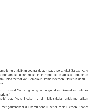
omatis itu diaktifkan secara default pada perangkat Galaxy yang
 mengalami kesulitan ketika ingin mengunduh aplikasi kebutuhan
mu bisa mematikan Pemblokir Otomatis tersebut terlebih dahulu.
ni:
ngs’ di ponsel Samsung yang kamu gunakan. Kemudian gulir ke
rivasi’
tis’ atau ‘Auto Blocker’, di sini klik sakelar untuk mematikan
mengautentikasi diri kamu sendiri sebelum fitur tersebut dapat