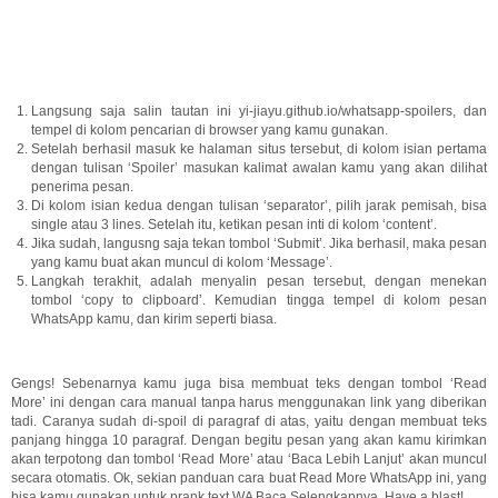
Langsung saja salin tautan ini yi-jiayu.github.io/whatsapp-spoilers, dan
tempel di kolom pencarian di browser yang kamu gunakan.
Setelah berhasil masuk ke halaman situs tersebut, di kolom isian pertama
dengan tulisan ‘Spoiler’ masukan kalimat awalan kamu yang akan dilihat
penerima pesan.
Di kolom isian kedua dengan tulisan ‘separator’, pilih jarak pemisah, bisa
single atau 3 lines. Setelah itu, ketikan pesan inti di kolom ‘content’.
Jika sudah, langusng saja tekan tombol ‘Submit’. Jika berhasil, maka pesan
yang kamu buat akan muncul di kolom ‘Message’.
Langkah terakhit, adalah menyalin pesan tersebut, dengan menekan
tombol ‘copy to clipboard’. Kemudian tingga tempel di kolom pesan
WhatsApp kamu, dan kirim seperti biasa.
Gengs! Sebenarnya kamu juga bisa membuat teks dengan tombol ‘Read
More’ ini dengan cara manual tanpa harus menggunakan link yang diberikan
tadi. Caranya sudah di-spoil di paragraf di atas, yaitu dengan membuat teks
panjang hingga 10 paragraf. Dengan begitu pesan yang akan kamu kirimkan
akan terpotong dan tombol ‘Read More’ atau ‘Baca Lebih Lanjut’ akan muncul
secara otomatis. Ok, sekian panduan cara buat Read More WhatsApp ini, yang
bisa kamu gunakan untuk prank text WA Baca Selengkapnya. Have a blast!