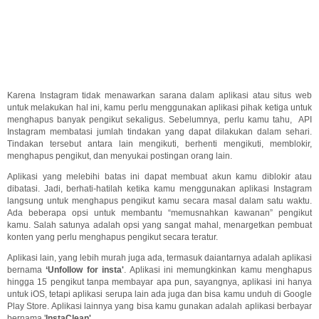
Karena Instagram tidak menawarkan sarana dalam aplikasi atau situs web
untuk melakukan hal ini, kamu perlu menggunakan aplikasi pihak ketiga untuk
menghapus banyak pengikut sekaligus. Sebelumnya, perlu kamu tahu, API
Instagram membatasi jumlah tindakan yang dapat dilakukan dalam sehari.
Tindakan tersebut antara lain mengikuti, berhenti mengikuti, memblokir,
menghapus pengikut, dan menyukai postingan orang lain.
Aplikasi yang melebihi batas ini dapat membuat akun kamu diblokir atau
dibatasi. Jadi, berhati-hatilah ketika kamu menggunakan aplikasi Instagram
langsung untuk menghapus pengikut kamu secara masal dalam satu waktu.
Ada beberapa opsi untuk membantu “memusnahkan kawanan” pengikut
kamu. Salah satunya adalah opsi yang sangat mahal, menargetkan pembuat
konten yang perlu menghapus pengikut secara teratur.
Aplikasi lain, yang lebih murah juga ada, termasuk daiantarnya adalah aplikasi
bernama
‘Unfollow for insta'
. Aplikasi ini memungkinkan kamu menghapus
hingga 15 pengikut tanpa membayar apa pun, sayangnya, aplikasi ini hanya
untuk iOS, tetapi aplikasi serupa lain ada juga dan bisa kamu unduh di Google
Play Store. Aplikasi lainnya yang bisa kamu gunakan adalah aplikasi berbayar
bernama '
InstaClean'
.