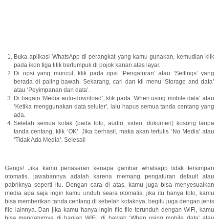
Buka aplikasi WhatsApp di perangkat yang kamu gunakan, kemudian klik
pada ikon tiga titik bertumpuk di pojok kanan atas layar.
Di opsi yang muncul, klik pada opsi ‘Pengaturan’ atau ‘Settings’ yang
berada di paling bawah. Sekarang, cari dan kli menu ‘Storage and data’
atau ‘Peyimpanan dan data’.
Di bagain ‘Media auto-download’, klik pada ‘When using mobile data’ atau
‘Ketika menggunakan data seluler’, lalu hapus semua tanda centang yang
ada.
Setelah semua kotak (pada foto, audio, video, dokumen) kosong tanpa
tanda centang, klik ‘OK’. Jika berhasil, maka akan tertulis ‘No Media’ atau
‘Tidak Ada Media’. Selesai!
Gengs! Jika kamu penasaran kenapa gambar whatsapp tidak tersimpan
otomatis, jawabannya adalah karena memang pengaturan default atau
pabriknya seperti itu. Dengan cara di atas, kamu juga bisa menyesuaikan
media apa saja ingin kamu unduh seara otomatis, jika itu hanya foto, kamu
bisa memberikan tanda centang di sebelah kotaknya, begitu juga dengan jenis
file lainnya. Dan jika kamu hanya ingin file-file terunduh dengan WiFi, kamu
bisa mengaturnya di bagian WiFi, di bawah ‘When using mobile data’ atau