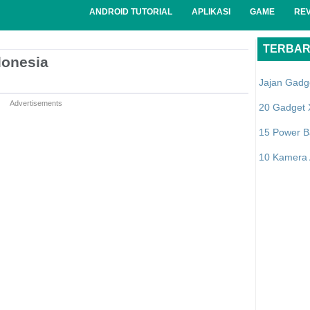
ANDROID TUTORIAL
APLIKASI
GAME
RE
TERBA
donesia
Jajan Gadg
Advertisements
20 Gadget 
15 Power B
10 Kamera A