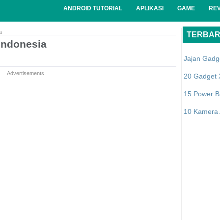
ANDROID TUTORIAL
APLIKASI
GAME
RE
a
TERBA
Indonesia
Jajan Gadg
Advertisements
20 Gadget 
15 Power B
10 Kamera A