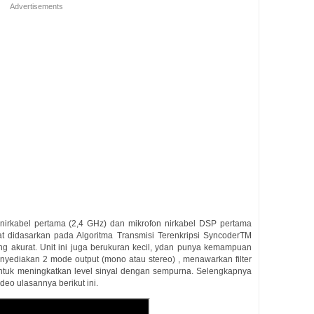
Advertisements
irkabel pertama (2,4 GHz) dan mikrofon nirkabel DSP pertama
at didasarkan pada Algoritma Transmisi Terenkripsi SyncoderTM
g akurat. Unit ini juga berukuran kecil, ydan punya kemampuan
nyediakan 2 mode output (mono atau stereo) , menawarkan filter
 untuk meningkatkan level sinyal dengan sempurna. Selengkapnya
deo ulasannya berikut ini.