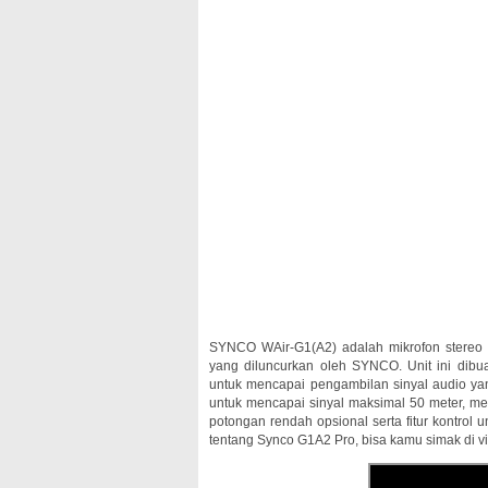
SYNCO WAir-G1(A2) adalah mikrofon stereo n
yang diluncurkan oleh SYNCO. Unit ini dibu
untuk mencapai pengambilan sinyal audio yan
untuk mencapai sinyal maksimal 50 meter, me
potongan rendah opsional serta fitur kontrol
tentang Synco G1A2 Pro, bisa kamu simak di vi