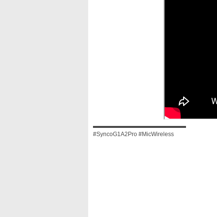
▬▬▬▬▬▬▬▬▬▬▬▬▬▬▬▬
#SyncoG1A2Pro #MicWireless