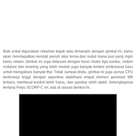
Baik untuk digunakan rekaman tegak atau tersampir, dengan gimbal ini, kamu
akan mendapatkan kendali penuh atas lensa dari sudut mana pun yang ingin
kamu rekam. Gimbal ini juga didesain dengan kunci motor tiga sumbu, sistem
instalasi dan leveling yang lebih mudah juga banyak tombol profesional baru
untuk mengakses banyak fitur. Tidak sampai disitu, gimbal ini juga punya CPU
berkinerja tinggi dengan algoritma stabilisasi empat elemen generasi W9
terbaru, membuat kontrol lebih halus, dan gambar lebih stabil. Selengkapnya
tentang Feiyu SCORP-C ini, ada di ulasan berikut ini.