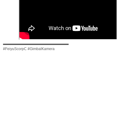
▬▬▬▬▬▬▬▬▬▬▬▬▬▬▬▬▬▬
#FeiyuScorpC #GimbalKamera