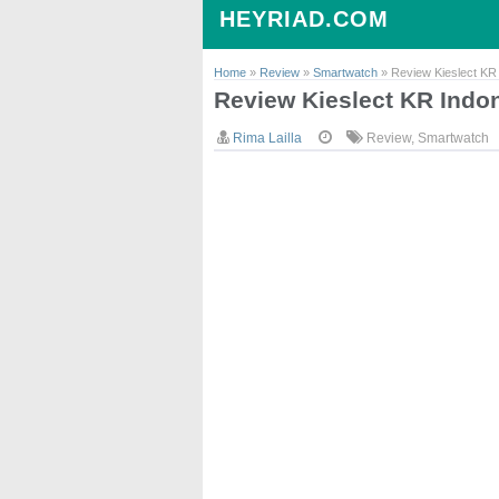
HEYRIAD.COM
Home
»
Review
»
Smartwatch
»
Review Kieslect KR
Review Kieslect KR Indo
Rima Lailla
Review
,
Smartwatch