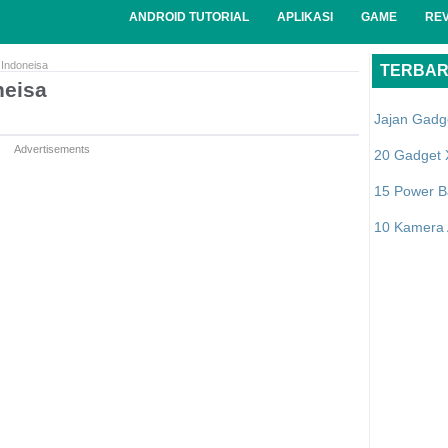
ANDROID TUTORIAL
APLIKASI
GAME
RE
 Indoneisa
TERBA
neisa
Jajan Gadg
Advertisements
20 Gadget 
15 Power B
10 Kamera A