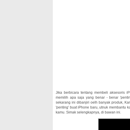
Jika berbicara tentang membeli aksesoris i
memilih apa saja yang benar - benar 'penti
sekarang ini dibanjiri oelh banyak produk, K
'penting' buat iPhone baru, utnuk membantu k
kamu. Simak selengkapnya, di bawan ini.