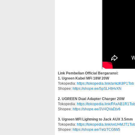
Link Pembelian Official Bergaransi:
1. Ugreen Kabel MFi 18W 20W
Tokopedia:
https://tokopedia.link/ankzK8P1Tob
Shopee:
https://shope.ee/5pSLHtHvXN
2. UGREEN Dual Adapter Charger 20W
Tokopedia:
https://tokopedia.link/PAxAB1R1To
Shopee:
https://shope.ee/3V4QVaDjv6
3. Ugreen MFI Lightning to Jack AUX 3.5mm
Tokopedia:
https://tokopedia.link/vxUHMJT1To
Shopee:
https://shope.ee/7etzTCGtW5