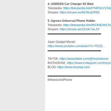
4. UGREEN Car Charger 65 Watt
Tokopedia:
https://tokopedia.link/IYNRSnV1Tob
Shopee:
https://shope.ee/6KObsjDRB2
5. Ugreen Universal Phone Holder
Tokopedia:
https://tokopedia.link/9KOHBJW1T
Shopee:
https://shope.ee/1fcmK7wLAY
▬▬▬▬▬▬▬▬▬▬▬▬▬▬▬▬▬▬
Jajan Gadget Murah:
https://www.youtube.com/watch?v=T5ZZL...
▬▬▬▬▬▬▬▬▬▬▬▬▬▬▬▬▬▬
TIKTOK:
https://www.tiktok.com/@heyriadcom
INSTAGRAM :
https://www.instagram.com/heyr
BLOG:
https://www.heyriad.com
▬▬▬▬▬▬▬▬▬▬▬▬▬▬▬▬▬▬
#AksesorisiPhone