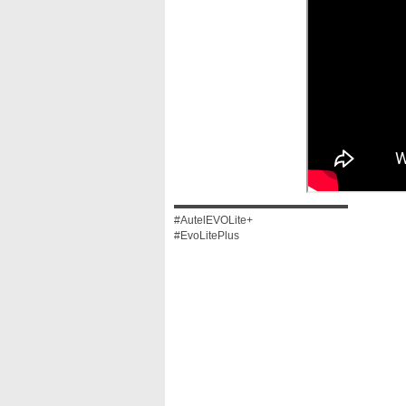
▬▬▬▬▬▬▬▬▬▬▬▬▬▬▬▬
#AutelEVOLite+
#EvoLitePlus