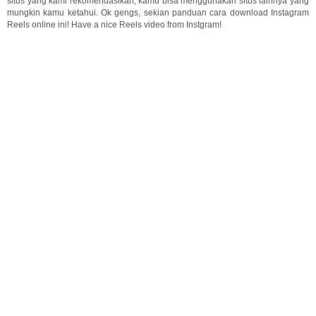
situs yang kami rekomendasikan, kamu bisa menggunakan situs lainnya yang
mungkin kamu ketahui. Ok gengs, sekian panduan cara download Instagram
Reels online ini! Have a nice Reels video from Instgram!