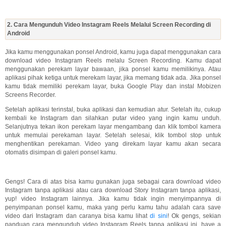
2. Cara Mengunduh Video Instagram Reels Melalui Screen Recording di
Android
Jika kamu menggunakan ponsel Android, kamu juga dapat menggunakan cara
download video Instagram Reels melalu Screen Recording. Kamu dapat
menggunakan perekam layar bawaan, jika ponsel kamu memilikinya. Atau
aplikasi pihak ketiga untuk merekam layar, jika memang tidak ada. Jika ponsel
kamu tidak memiliki perekam layar, buka Google Play dan instal Mobizen
Screens Recorder.
Setelah aplikasi terinstal, buka aplikasi dan kemudian atur. Setelah itu, cukup
kembali ke Instagram dan silahkan putar video yang ingin kamu unduh.
Selanjutnya tekan ikon perekam layar mengambang dan klik tombol kamera
untuk memulai perekaman layar. Setelah selesai, klik tombol stop untuk
menghentikan perekaman. Video yang direkam layar kamu akan secara
otomatis disimpan di galeri ponsel kamu.
Gengs! Cara di atas bisa kamu gunakan juga sebagai cara download video
Instagram tanpa aplikasi atau cara download Story Instagram tanpa aplikasi,
yup! video Instagram lainnya. Jika kamu tidak ingin menyimpannya di
penyimpanan ponsel kamu, maka yang perlu kamu tahu adalah cara save
video dari Instagram dan caranya bisa kamu lihat
di sini
! Ok gengs, sekian
panduan cara mengunduh video Instagram Reels tanpa aplikasi ini, have a