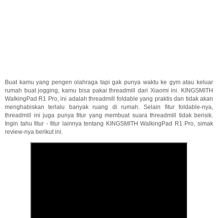
Buat kamu yang pengen olahraga tapi gak punya waktu ke gym atau keluar
rumah buat jogging, kamu bisa pakai threadmill dari Xiaomi ini. KINGSMITH
WalkingPad R1 Pro, ini adalah threadmill foldable yang praktis dan tidak akan
menghabiskan terlalu banyak ruang di rumah. Selain fitur foldable-nya,
threadmill ini juga punya fitur yang membuat suara threadmill tidak berisik.
Ingin tahu fitur - fitur lainnya tentang KINGSMITH WalkingPad R1 Pro, simak
review-nya berikut ini.