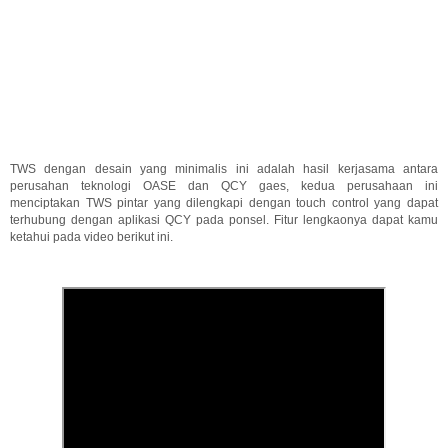
TWS dengan desain yang minimalis ini adalah hasil kerjasama antara
perusahan teknologi OASE dan QCY gaes, kedua perusahaan ini
menciptakan TWS pintar yang dilengkapi dengan touch control yang dapat
terhubung dengan aplikasi QCY pada ponsel. Fitur lengkaonya dapat kamu
ketahui pada video berikut ini.