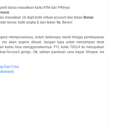
eperti biasa masukkan kartu ATM dan PINnya.
ayment
.
Lalu masukkan 16 digit kode virtual account dan tekan
Benar
.
udah benar, ketik angka
1
dan tekan
Ya
. Beres!
egera memprosesnya, butuh beberapa menit hingga pembayaran
an mu akan segera dibuat. Jangan lupa untuk menyimpan struk
an kamu bisa menggunakannya. FYI, kode 70014 itu merupakan
tual Account gengs. Ok, sekian panduan cara bayar Shopee via
ng Dari Cina
ndomaret