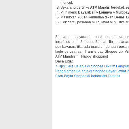
muncul.
Sekarang pergi ke
ATM Mandiri
terdeket, s
Pilih menu
Bayar/Beli > Lainnya > Multip
Masukkan
70014
kemudian tekan
Benar
. 
Cek detail pesanan mu di layar ATM. Jika s
Setelah pembayaran berhasil shopee akan s
terproses oleh Shopee. Setelah itu, pesan
pembayaran, jika ada masalah dengan pesan
kode perusahaan Transferpay Shopee via Vir
ATM Mandiri ini. Happy shopping!
Baca juga:
7 Tips Cara Belanja di Shopee Dikirim Langsu
Pengalaman Belanja di Shopee Bayar Lewat I
Cara Bayar Shopee di Indomaret Terbaru