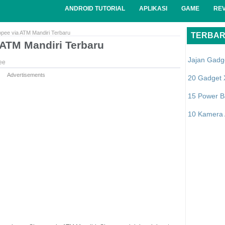
ANDROID TUTORIAL
APLIKASI
GAME
RE
pee via ATM Mandiri Terbaru
TERBA
 ATM Mandiri Terbaru
Jajan Gadg
ee
Advertisements
20 Gadget 
15 Power B
10 Kamera A