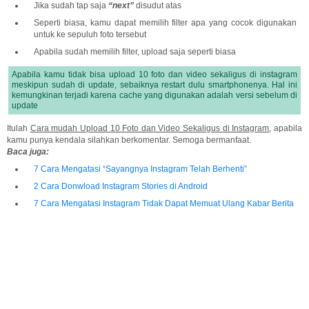
Jika sudah tap saja
“next”
disudut atas
Seperti biasa, kamu dapat memilih filter apa yang cocok digunakan
untuk ke sepuluh foto tersebut
Apabila sudah memilih filter, upload saja seperti biasa
Apabila kamu tidak bisa upload 10 foto dan video sekaligus di instagram
meskipun sudah di update, sebaiknya restart dulu smartphonenya. Hal ini
kemungkinan terjadi karena cache yang digunakan adalah versi sebelum di
update
Itulah
Cara mudah Upload 10 Foto dan Video Sekaligus di Instagram
, apabila
kamu punya kendala silahkan berkomentar. Semoga bermanfaat.
Baca juga:
7 Cara Mengatasi “Sayangnya Instagram Telah Berhenti”
2 Cara Donwload Instagram Stories di Android
7 Cara Mengatasi Instagram Tidak Dapat Memuat Ulang Kabar Berita