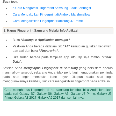
Baca juga:
5 Cara Mengatasi Fingerprint Samsung Tidak Berfungsi
Cara Mengaktifkan Fingerprint di Android Marshmallow
Cara Mengaktifkan Fingerprint Samsung J7 Prime
2. Hapus Fingerprint Samsung Melalui Info Aplikasi
Buka
“Settings » Application manager”
.
Pastikan Anda berada didalam tab
“All”
kemudian gulirkan kebawah
dan cari dan buka
“Fingerprint”
.
Jika sudah berada pada tampilan App Info, tap saja tombol
“Clear
Data”
.
Setelah Anda
Menghapus Fingerprint di Samsung
yang bersistem operasi
marsmallow tersebut, sekarang Anda tidak perlu lagi menggunakan pemindai
pada saat ingin membuka kunci layar. Jikapun suatu saat ingin
menggunakannya kembali, ikuti cara mengaktifkan fingerprint pada artikel ini.
Cara menghapus fingerprint di hp samsung tersebut bisa Anda terapkan
pada seri Galaxy S7, Galaxy S6, Galaxy A3, Galaxy J7 Prime, Galaxy J5
Prime, Galaxy A3 2017, Galaxy A5 2017 dan seri lainnya.