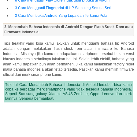
8 Cara Mengatasi Play Store Tidak Bisa Dibuka di Xiaomi
3 Cara Mengganti Fingerprint di HP Samsung Semua Seri
3 Cara Membuka Android Yang Lupa dan Terkunci Pola
3. Menambah Bahasa Indonesia di Android Dengan Flash Stock Rom atau
Firmware Indonesia
Tips terakhir yang bisa kamu lakukan untuk mengganti bahasa hp Android
adalah dengan melakukan flash stock rom atau frmimware ke Bahasa
Indonesa. Misalnya jika kamu mendapatkan smartphone tersebut bukan versi
khusus indonesia sebaiknya lakukan hal ini. Selain lebih efektif, bahasa yang
akan kamu dapatkan pun akan permanen. Jika kamu melakukan factory reset
maka bahasa indonesia akan tetap tersedia. Pastikan kamu memilih firmware
official dari merk smartphone kamu.
Tutorial Cara Menambah Bahasa Indonesia di Andoid tersebut bisa kamu
coba ke berbagai merk smartphone yang tidak tersedia bahasa indonesia.
Seperti Samsung galaxy, Xiaomi, ASUS Zenfone, Oppo, Lenovo dan merk
lainnya. Semoga bermanfaat.