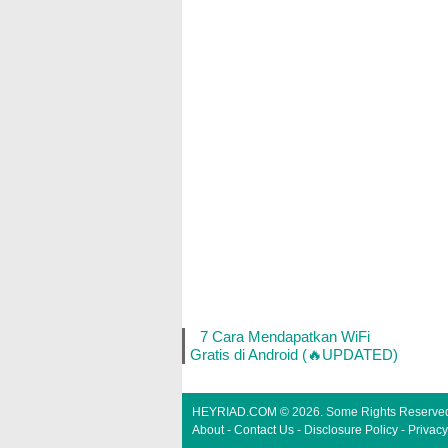
7 Cara Mendapatkan WiFi
Gratis di Android (🔥UPDATED)
HEYRIAD.COM
©
2026. Some Rights Reserve
About
-
Contact Us
-
Disclosure Policy
-
Privacy