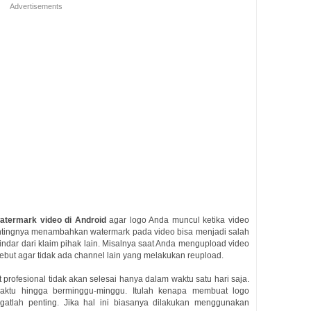
Advertisements
termark video di Android
agar logo Anda muncul ketika video
Pentingnya menambahkan watermark pada video bisa menjadi salah
hindar dari klaim pihak lain. Misalnya saat Anda mengupload video
ebut agar tidak ada channel lain yang melakukan reupload.
profesional tidak akan selesai hanya dalam waktu satu hari saja.
aktu hingga berminggu-minggu. Itulah kenapa membuat logo
atlah penting. Jika hal ini biasanya dilakukan menggunakan