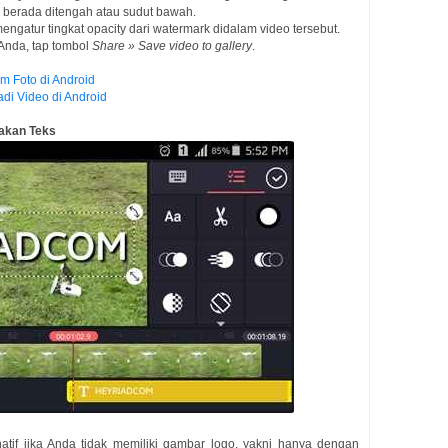
a berada ditengah atau sudut bawah.
engatur tingkat opacity dari watermark didalam video tersebut.
Anda, tap tombol
Share » Save video to gallery
.
 Foto di Android
i Video di Android
akan Teks
natif jika Anda tidak memiliki gambar logo, yakni hanya dengan