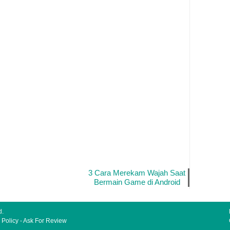
3 Cara Merekam Wajah Saat
Bermain Game di Android
d.
 Policy
-
Ask For Review