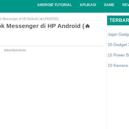
ANDROID TUTORIAL
APLIKASI
GAME
RE
ok Messenger di HP Android (🔥UPDATED)
TERBA
ok Messenger di HP Android (🔥
Jajan Gadg
20 Gadget 
Advertisements
15 Power B
10 Kamera A