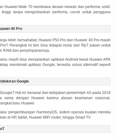
 dan Huawei Mate 70 membawa desain mewah dan performa solid.
si tinggi tanpa mengorbankan performa, cocok untuk pengguna
uawei 40 Pro
 harga lebih bersahabat, Huawei P50 Pro dan Huawei 40 Pro masih
Pro? Perangkat ini kini bisa didapat mulai dari Rp7 jutaan untuk
rian RAM dan penyimpanannya.
kamu masih bisa menjalankan aplikasi Android lewat Huawei APK
tap menikmati aplikasi Google, tersedia solusi alternatif seperti
blokiran Google
Google? Hal ini berawal dari kebijakan pemerintah AS pada 2019
ja sama dengan Huawei karena alasan keamanan nasional.
erangkat baru Huawei.
alui pengembangan HarmonyOS, sistem operasi buatan mereka
an di HP, tablet, Huawei WiFi router, hingga Smart TV.
IoT