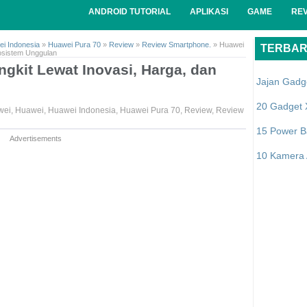
ANDROID TUTORIAL
APLIKASI
GAME
RE
i Indonesia
»
Huawei Pura 70
»
Review
»
Review Smartphone.
»
Huawei
TERBA
kosistem Unggulan
ngkit Lewat Inovasi, Harga, dan
Jajan Gadg
20 Gadget 
wei
,
Huawei
,
Huawei Indonesia
,
Huawei Pura 70
,
Review
,
Review
15 Power B
Advertisements
10 Kamera A