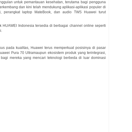
unggulan untuk pemantauan kesehatan, terutama bagi pengguna
erkembang dan kini telah mendukung aplikasi-aplikasi populer di
Fi, perangkat laptop MateBook, dan audio TWS Huawei turut
k HUAWEI Indonesia tersedia di berbagai channel online seperti
i.
kus pada kualitas, Huawei terus memperkuat posisinya di pasar
i Huawei Pura 70 Ultramaupun ekosistem produk yang terintegrasi,
bagi mereka yang mencari teknologi berbeda di luar dominasi