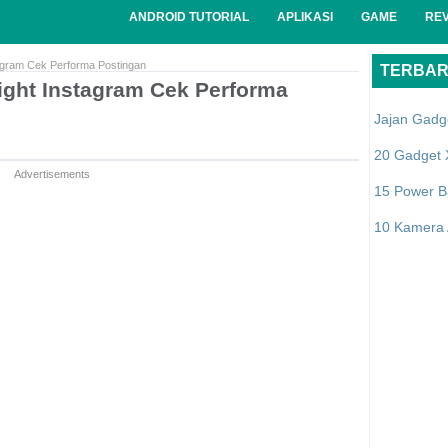
ANDROID TUTORIAL
APLIKASI
GAME
RE
tagram Cek Performa Postingan
TERBA
ight Instagram Cek Performa
Jajan Gadg
20 Gadget 
Advertisements
15 Power B
10 Kamera A