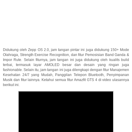
Didukung oleh Zepp OS 2.0, jam tangan pintar ini juga didukung 150+ Mode
Olahraga, Strength Exercise Recognition, dan fitur Pemosisian Band Ganda &
Impor Rute. Selain fiturnya, jam tangan ini juga didukung oleh kualits build
terbai, termasuk layar AMOLED besar dan desain yang ringan juga
fashionable. Selain itu, jam tangan ini juga dilengkapi dengan fitur Manajemen
Kesehatan 24/7 yang Mudah, Panggilan Telepon Bluetooth, Penyimpanan
Musik dan fitur lainnya. Ketahui semua fitur Amazfit GTS 4 di video ulasannya
berikut ini.