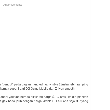
Advertisements
 “gendut” pada bagian handlednya, vimble 2 justru lebih ramping
itornya seperti dari DJI Osmo Mobile dan Zhiyun smooth.
hannel youtube berada dikisaran harga
$139
atau jika dirupiahkan
a gak beda jauh dengan harga vimble C. Lalu apa saja fitur yang