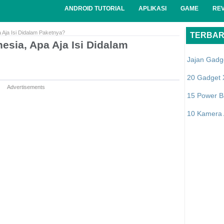
ANDROID TUTORIAL
APLIKASI
GAME
RE
 Aja Isi Didalam Paketnya?
TERBA
esia, Apa Aja Isi Didalam
Jajan Gadg
20 Gadget 
Advertisements
15 Power B
10 Kamera A