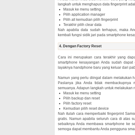
langkah untuk menghapus data fingerprint adal
Masuk ke menu setting
Pilih application manager
Pilih all kemudian pilih fingerprint
Terakhir pilih clear data
Nah apabila data sudah terhapus, maka An
kembali fungsi sidik jari pada smartphone k
4. Dengan Factory Reset
Cara ini merupakan cara terakhir yang dapa
smartphone kesayangan Anda sudah dapat 
layaknya handphone baru yang keluar dari pab
Namun yang perlu diingat dalam melakukan ha
Paslanya jika Anda tidak membackupnya 
semuanya. Adapun langkah untuk melakukan rest
Masuk ke menu setting
Pilih backup dan reset
Pilih factory reset
Kemudian pilih reset device
Nah itulah cara memperbaiki fingerprint Sam
gratis. Namun apabila seluruh cara di atas s
sebaiknya Anda membawa smartphone ke servi
semoga dapat membantu Anda pengguna sma