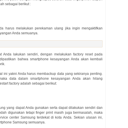
ah sebagai berikut :
da harus melakukan perekaman ulang jika ingin mengaktifkan
esayangan Anda semuanya.
t Anda lakukan sendiri, dengan melakukan factory reset pada
dipastikan bahwa smartphone kesayangan Anda akan kembali
rik.
l ini yakni Anda harus membackup data yang sekiranya penting.
maka data dalam smartphone kesayangan Anda akan hilang
art factory adalah sebagai berikut:
sung yang dapat Anda gunakan serta dapat dilakukan sendiri dan
udah digunakan tetapi finger print masih juga bermasalah, maka
ce center Samsung terdekat di kota Anda. Sekian ulasan ini,
rtphone Samsung semuanya.