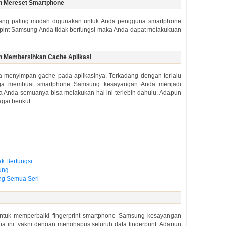
an Mereset Smartphone
yang paling mudah digunakan untuk Anda pengguna smartphone
erpint Samsung Anda tidak berfungsi maka Anda dapat melakukuan
n Membersihkan Cache Aplikasi
uga menyimpan gache pada aplikasinya. Terkadang dengan terlalu
ga membuat smartphone Samsung kesayangan Anda menjadi
a Anda semuanya bisa melakukan hal ini terlebih dahulu. Adapun
ai berikut :
ak Berfungsi
ung
ng Semua Seri
ntuk memperbaiki fingerprint smartphone Samsung kesayangan
a ini, yakni dengan menghapus seluruh data fingerprint. Adapun