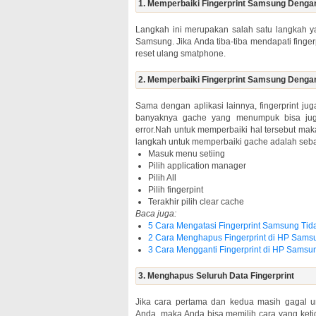
1. Memperbaiki Fingerprint Samsung Deng
Langkah ini merupakan salah satu langkah 
Samsung. Jika Anda tiba-tiba mendapati fing
reset ulang smatphone.
2. Memperbaiki Fingerprint Samsung Denga
Sama dengan aplikasi lainnya, fingerprint j
banyaknya gache yang menumpuk bisa ju
error.Nah untuk memperbaiki hal tersebut mak
langkah untuk memperbaiki gache adalah sebag
Masuk menu setiing
Pilih application manager
Pilih All
Pilih fingerpint
Terakhir pilih clear cache
Baca juga:
5 Cara Mengatasi Fingerprint Samsung Tid
2 Cara Menghapus Fingerprint di HP Sams
3 Cara Mengganti Fingerprint di HP Samsu
3. Menghapus Seluruh Data Fingerprint
Jika cara pertama dan kedua masih gagal u
Anda, maka Anda bisa memilih cara yang ketig