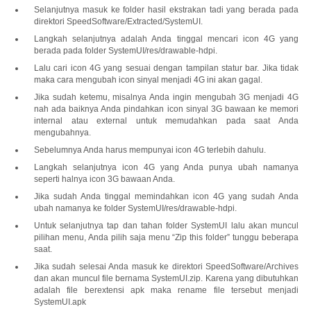
Selanjutnya masuk ke folder hasil ekstrakan tadi yang berada pada
direktori SpeedSoftware/Extracted/SystemUI.
Langkah selanjutnya adalah Anda tinggal mencari icon 4G yang
berada pada folder SystemUI/res/drawable-hdpi.
Lalu cari icon 4G yang sesuai dengan tampilan statur bar. Jika tidak
maka cara mengubah icon sinyal menjadi 4G ini akan gagal.
Jika sudah ketemu, misalnya Anda ingin mengubah 3G menjadi 4G
nah ada baiknya Anda pindahkan icon sinyal 3G bawaan ke memori
internal atau external untuk memudahkan pada saat Anda
mengubahnya.
Sebelumnya Anda harus mempunyai icon 4G terlebih dahulu.
Langkah selanjutnya icon 4G yang Anda punya ubah namanya
seperti halnya icon 3G bawaan Anda.
Jika sudah Anda tinggal memindahkan icon 4G yang sudah Anda
ubah namanya ke folder SystemUI/res/drawable-hdpi.
Untuk selanjutnya tap dan tahan folder SystemUI lalu akan muncul
pilihan menu, Anda pilih saja menu “Zip this folder” tunggu beberapa
saat.
Jika sudah selesai Anda masuk ke direktori SpeedSoftware/Archives
dan akan muncul file bernama SystemUI.zip. Karena yang dibutuhkan
adalah file berextensi apk maka rename file tersebut menjadi
SystemUI.apk