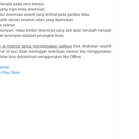
berada pada versi terbaru.
 yang ingin Anda download.
ol download seperti yang terlihat pada gambar ditas.
pilih ukuran resolusi video yang diperlukan.
 selesai.
disimpan, maka tombol download yang tadi akan berubah menjadi
ah tersimpan didalam perangkat Anda.
e di Android tanpa menggunakan aplikasi
bisa dilakukan seperti
 hal ini pun tidak melanggar ketentuan karena kita menggunakan
utube bisa didownload menggunakan fitur Offline.
droid
 Play Store