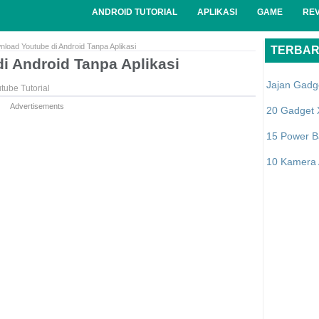
ANDROID TUTORIAL
APLIKASI
GAME
RE
load Youtube di Android Tanpa Aplikasi
TERBA
i Android Tanpa Aplikasi
Jajan Gadg
tube Tutorial
Advertisements
20 Gadget 
15 Power B
10 Kamera A